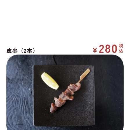
280
皮串（2本）