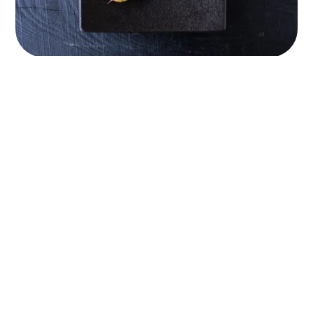
320
親ぼんじり串（2本）