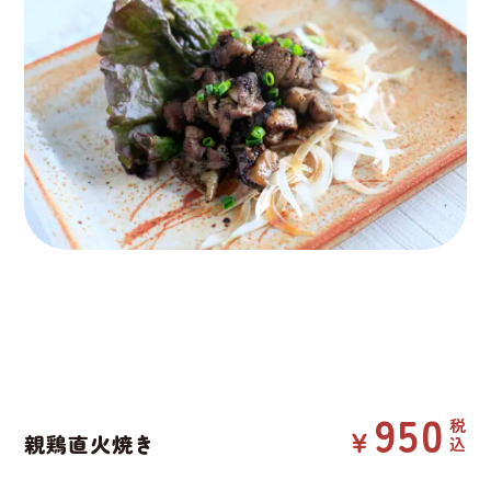
950
親鶏直火焼き