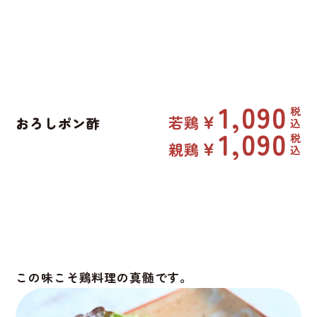
1,090
若鶏
おろしポン酢
1,090
親鶏
この味こそ鶏料理の真髄です。