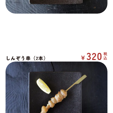
320
しんぞう串（2本）