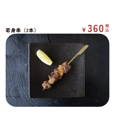
360
若身串（2本）