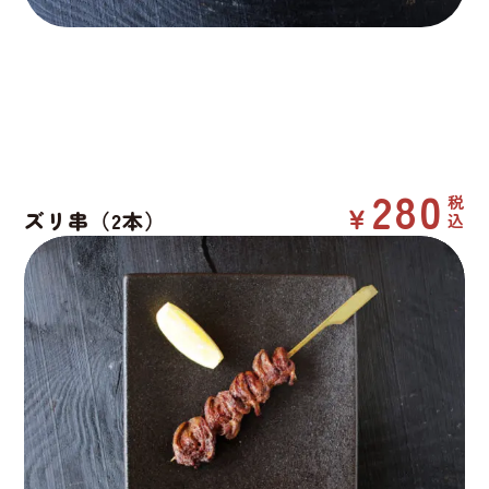
280
ズリ串（2本）