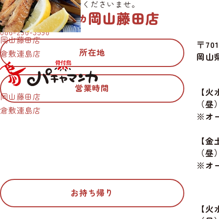
お気軽にお問い合わせくださいませ。
岡山藤田店
骨付鳥パチャマンカ
086-296-3598
岡山藤田店
〒701
所在地
倉敷連島店
岡山県
営業時間
【火
岡山藤田店
（昼）1
倉敷連島店
※オー
【金
（昼）1
※オー
お持ち帰り
【火