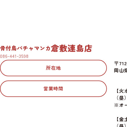
倉敷連島店
骨付鳥パチャマンカ
086-441-3598
〒712
所在地
岡山
営業時間
【火
（昼）1
※オー
【金
（昼）1