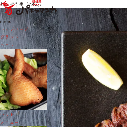
しんぞう串（2本）
menu
トップページ
グランド
メニュー
セット
メニュー