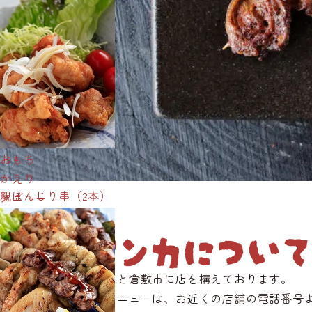
おもち
かえり
親ぼんじり串（2本）
メニュー
ズリ串（2本）
パチャマンカ
について
パチャマンカは岡山市と倉敷市に店を構えております。
ご予約・お持ち帰りメニューは、お近くの店舗の電話番号