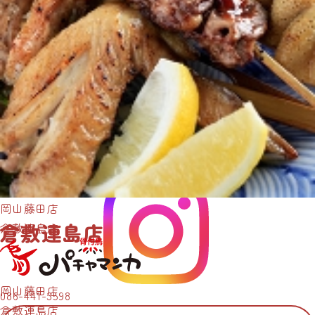
骨付鳥パチャマンカ
岡山藤田店
倉敷連島店
倉敷連島店
岡山藤田店
086-441-3598
倉敷連島店