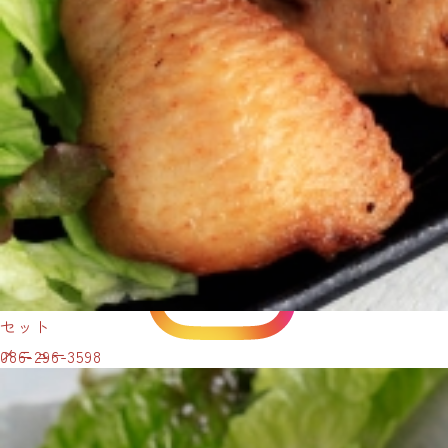
について
パチャマンカは岡山市と倉敷市に店を構えております。
ご
予約・お持ち帰りメニューは、お近くの店舗の電話番号よ
り
お気軽にお問い合わせくださいませ。
骨付鳥パチャマンカ
岡山藤田店
セット
メニュー
086-296-3598
所在地