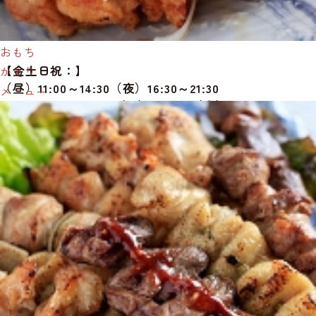
【火水木】
（昼）11:00～14:30（夜）16:30～20:30
※オーダーストップ（昼）14：00（夜）20:00
おもち
【金土日祝：】
かえり
（昼）11:00～14:30（夜）16:30～21:30
メニュー
※オーダーストップ（昼）14：00（夜）21:00
定休日
毎週月曜日