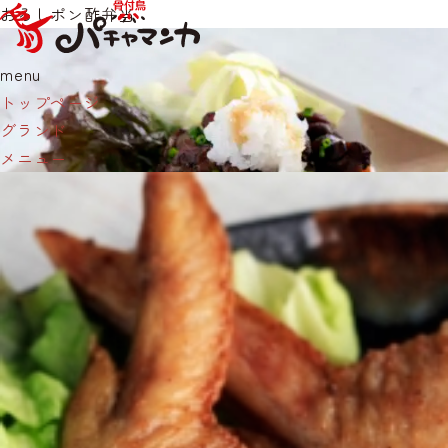
おろしポン酢弁当
menu
トップページ
グランド
メニュー
親鶏直火焼き弁当
しそ巻き揚げ弁当
パチャマンカ