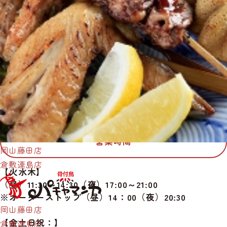
倉敷連島店
086-441-3598
所在地
〒712-8011
岡山県倉敷市連島町連島63
営業時間
岡山藤田店
倉敷連島店
【火水木】
（昼）11:30～14:30（夜）17:00～21:00
※オーダーストップ（昼）14：00（夜）20:30
岡山藤田店
【金土日祝：】
倉敷連島店