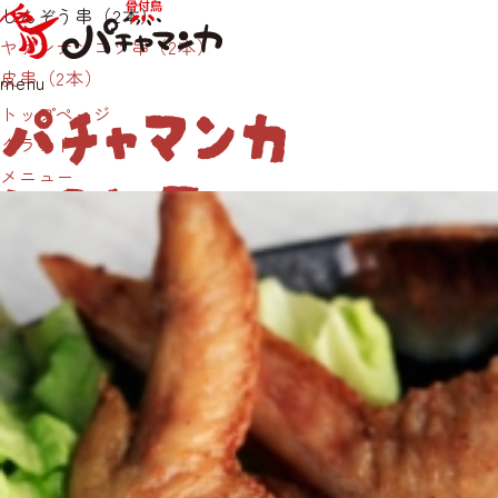
しんぞう串（2本）
ヤゲンナンコツ串（2本）
皮串（2本）
menu
パチャマンカ
トップページ
グランド
について
メニュー
パチャマンカは岡山市と倉敷市に店を構えております。
ご
予約・お持ち帰りメニューは、お近くの店舗の電話番号よ
り
お気軽にお問い合わせくださいませ。
骨付鳥パチャマンカ
岡山藤田店