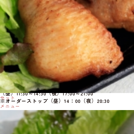
086-296-3598
所在地
〒701-0221
岡山県岡山市南区藤田227-196
営業時間
【火水木】
（昼）11:30～14:30（夜）17:00～21:00
セット
※オーダーストップ（昼）14：00（夜）20:30
メニュー
【金土日祝：】
（昼）11:30～14:30（夜）17:00～22:00
※オーダーストップ（昼）14：00（夜）21:30