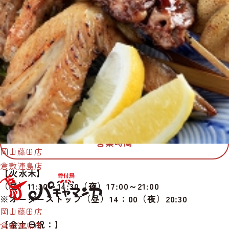
倉敷連島店
086-441-3598
所在地
〒712-8011
岡山県倉敷市連島町連島63
営業時間
岡山藤田店
倉敷連島店
【火水木】
（昼）11:30～14:30（夜）17:00～21:00
※オーダーストップ（昼）14：00（夜）20:30
岡山藤田店
【金土日祝：】
倉敷連島店