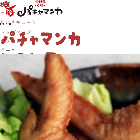
枝豆
オニオンスライス
たたきキューリ
menu
パチャマンカ
トップページ
グランド
について
メニュー
パチャマンカは岡山市と倉敷市に店を構えております。
ご
予約・お持ち帰りメニューは、お近くの店舗の電話番号よ
り
お気軽にお問い合わせくださいませ。
骨付鳥パチャマンカ
岡山藤田店